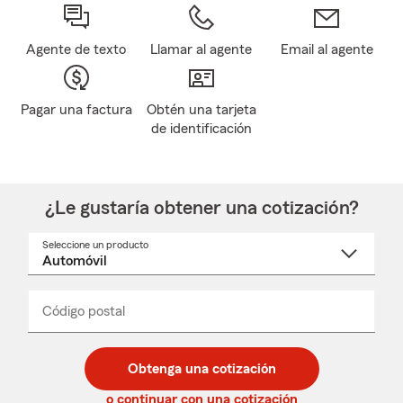
Agente de texto
Llamar al agente
Email al agente
Pagar una factura
Obtén una tarjeta
de identificación
¿Le gustaría obtener una cotización?
Seleccione un producto
Seleccione
un
nombre
de
producto
del
Código postal
Ingresa
Ingresa
_____
menú
un
un
desplegable
código
código
postal
postal
Obtenga una cotización
de
de
5
5
o continuar con una cotización