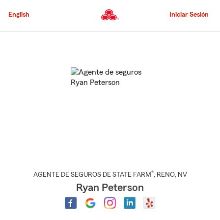
Pasar
al
English
Iniciar Sesión
contenido
principal
Comienzo
del
contenido
principal
®
AGENTE DE SEGUROS DE STATE FARM
,
RENO
, NV
Ryan Peterson