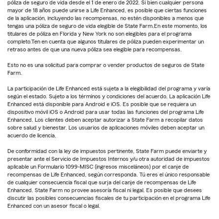
póliza de seguro de vida desde el 1 de enero de 2022. Si bien cualquier persona
mayor de 18 años puede unirse a Life Enhanced, es posible que ciertas funciones
de la aplicación, incluyendo las recompensas, no estén disponibles a menos que
tengas una póliza de seguro de vida elegible de State Farm.En este momento, los
titulares de póliza en Florida y New York no son elegibles para el programa
completo.Ten en cuenta que algunos titulares de póliza pueden experimentar un
retraso antes de que una nueva póliza sea elegible para recompensas.
Esto no es una solicitud para comprar o vender productos de seguros de State
Farm.
La participación de Life Enhanced está sujeta a la elegibilidad del programa y varía
según el estado. Sujeto a los términos y condiciones del acuerdo. La aplicación Life
Enhanced está disponible para Android e iOS. Es posible que se requiera un
dispositivo móvil iOS o Android para usar todas las funciones del programa Life
Enhanced. Los clientes deben aceptar autorizar a State Farm a recopilar datos
sobre salud y bienestar. Los usuarios de aplicaciones móviles deben aceptar un
acuerdo de licencia.
De conformidad con la ley de impuestos pertinente, State Farm puede enviarte y
presentar ante el Servicio de Impuestos Internos y/u otra autoridad de impuestos
aplicable un Formulario 1099-MISC (ingresos misceláneos) por el canje de
recompensas de Life Enhanced, según corresponda. Tú eres el único responsable
de cualquier consecuencia fiscal que surja del canje de recompensas de Life
Enhanced. State Farm no provee asesoría fiscal ni legal. Es posible que desees
discutir las posibles consecuencias fiscales de tu participación en el programa Life
Enhanced con un asesor fiscal o legal.