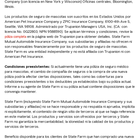
Company (con licencia en New York y Wisconsin) Oficinas centrales, Bloomington,
Illinois.
Los productos de seguro de mascotas son suscritos en los Estados Unidos por
American Pet Insurance Company y ZPIC Insurance Company, 6100-4th Ave S,
Seattle, WA 98108. Administrado por Trupanion Managers USA, Inc. (CA: con
licencia No. 0G22803, NPN 9588590). Se aplican términos y condiciones, revise la
póliza completa
en la página web de Trupanion para obtener detalles. State Farm
Mutual Automobile Insurance Company, sus subsidiarias y afiliadas no ofrecen ni
son responsables financieramente por los productos de seguro de mascotas.
State Farm es una entidad independiente y no está afiliada con Trupanion ni con
American Pet Insurance.
Condiciones preexistentes:
Si actualmente tiene una póliza de seguro médico
para mascotas, el cambio de compañía de seguros o la compra de una nueva
póliza podría afectar ciertas disposiciones, tales como las coberturas para
condiciones preexistentes o los deducibles ya establecidos bajo su póliza actual.
Informe a su agente de State Farm si su póliza actual contiene disposiciones que le
convenga mantener.
State Farm (incluyendo State Farm Mutual Automobile Insurance Company y sus
subsidiarias y afiliadas) no se hace responsable y no respalda ni aprueba, implícita
ni explícitamente, el contenido de ningún sitio de terceros al que se haga referencia
en este material. Los productos y servicios son ofrecidos por terceros y State
Farm no garantiza la mercantabilidad, la idoneidad ni la calidad de los productos y
servicios de terceros.
Beneficio disponible para los clientes de State Farm que han comprado una nueva